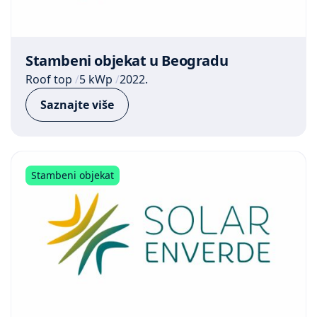
Stambeni objekat u Beogradu
Roof top
5 kWp
2022.
Saznajte više
Stambeni objekat