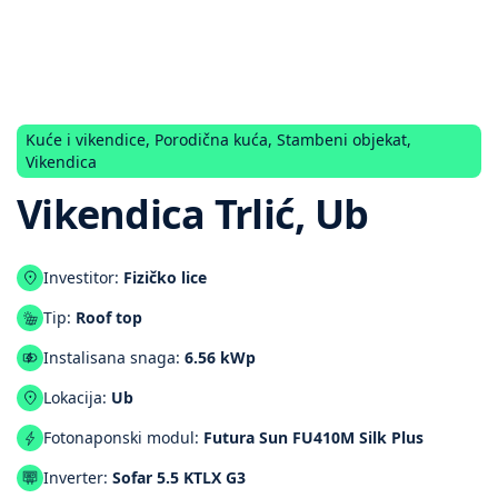
Kuće i vikendice
,
Porodična kuća
,
Stambeni objekat
,
Vikendica
Vikendica Trlić, Ub
Investitor:
Fizičko lice
Tip:
Roof top
Instalisana snaga:
6.56 kWp
Lokacija:
Ub
Fotonaponski modul:
Futura Sun FU410M Silk Plus
Inverter:
Sofar 5.5 KTLX G3