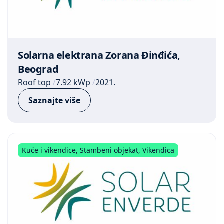
Solarna elektrana Zorana Đinđića,
Beograd
Roof top
7.92 kWp
2021.
Saznajte više
Kuće i vikendice
,
Stambeni objekat
,
Vikendica