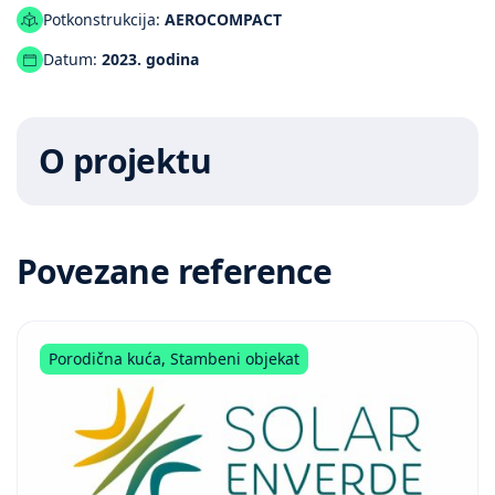
Potkonstrukcija:
AEROCOMPACT
Datum:
2023. godina
O projektu
Povezane reference
Porodična kuća
,
Stambeni objekat