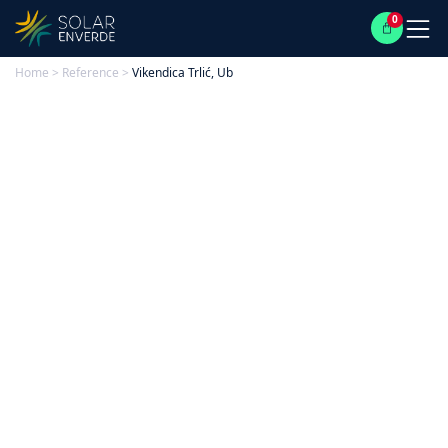
0
Home
>
Reference
>
Vikendica Trlić, Ub