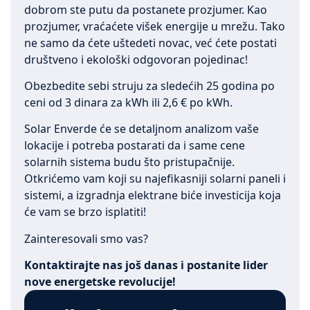
dobrom ste putu da postanete prozjumer. Kao
prozjumer, vraćaćete višek energije u mrežu. Tako
ne samo da ćete uštedeti novac, već ćete postati
društveno i ekološki odgovoran pojedinac!
Obezbedite sebi struju za sledećih 25 godina po
ceni od 3 dinara za kWh ili 2,6 € po kWh.
Solar Enverde će se detaljnom analizom vaše
lokacije i potreba postarati da i same cene
solarnih sistema budu što pristupačnije.
Otkrićemo vam koji su najefikasniji solarni paneli i
sistemi, a izgradnja elektrane biće investicija koja
će vam se brzo isplatiti!
Zainteresovali smo vas?
Kontaktirajte nas još danas i postanite lider
nove energetske revolucije!