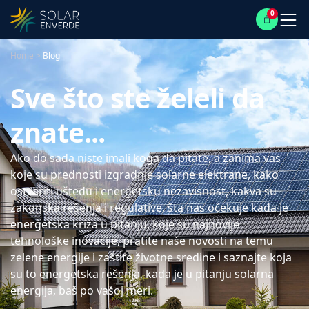
0
Home
>
Blog
Sve što ste želeli da
znate...
Ako do sada niste imali koga da pitate, a zanima vas
koje su prednosti izgradnje solarne elektrane, kako
ostvariti uštedu i energetsku nezavisnost, kakva su
zakonska rešenja i regulative, šta nas očekuje kada je
energetska kriza u pitanju, koje su najnovije
tehnološke inovacije, pratite naše novosti na temu
zelene energije i zaštite životne sredine i saznajte koja
su to energetska rešenja, kada je u pitanju solarna
energija, baš po vašoj meri.