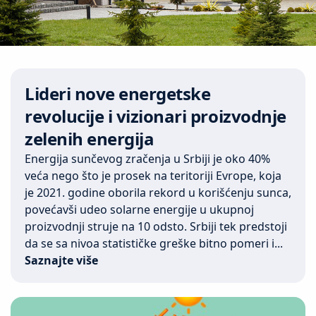
Lideri nove energetske
revolucije i vizionari proizvodnje
zelenih energija
Energija sunčevog zračenja u Srbiji je oko 40%
veća nego što je prosek na teritoriji Evrope, koja
je 2021. godine oborila rekord u korišćenju sunca,
povećavši udeo solarne energije u ukupnoj
proizvodnji struje na 10 odsto. Srbiji tek predstoji
da se sa nivoa statističke greške bitno pomeri i...
Saznajte više