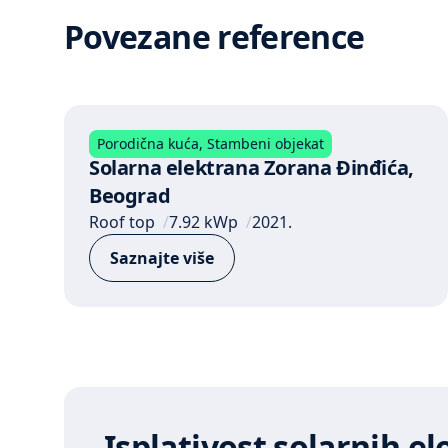
Povezane reference
Porodična kuća
,
Stambeni objekat
Solarna elektrana Zorana Đinđića,
Beograd
Roof top
7.92 kWp
2021.
Saznajte više
Isplativost solarnih e