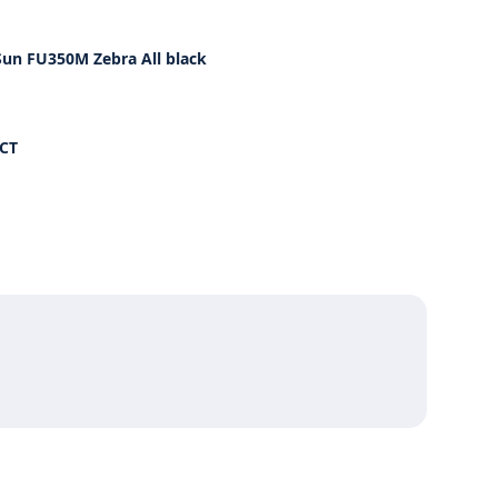
un FU350M Zebra All black
CT