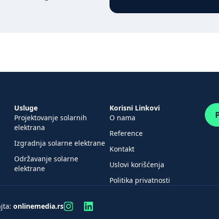
Usluge
Korisni Linkovi
P
Projektovanje solarnih
O nama
elektrana
Reference
Izgradnja solarne elektrane
Kontakt
Održavanje solarne
Uslovi korišćenja
elektrane
Politika privatnosti
jta:
onlinemedia.rs