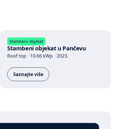
Stambeni objekat
Stambeni objekat u Pančevu
Roof top
10.66 kWp
2023.
Saznajte više