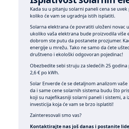
Kada su u pitanju solarni paneli cena se uve
koliko će vam se ugradnja istih isplatiti.
Solarna elektrana će povratiti uloženi novac 
ukoliko vaša elektrana bude proizvodila više e
dobrom ste putu da postanete prozjumer. Kao
energije u mrežu. Tako ne samo da ćete uštede
društveno i ekološki odgovoran pojedinac!
Obezbedite sebi struju za sledećih 25 godina 
2,6 € po kWh.
Solar Enverde će se detaljnom analizom vaše l
da i same cene solarnih sistema budu što pr
koji su najefikasniji solarni paneli i sistemi, a
investicija koja će vam se brzo isplatiti!
Zainteresovali smo vas?
Kontaktirajte nas još danas i postanite lid