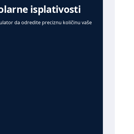
olarne isplativosti
kulator da odredite preciznu količinu vaše