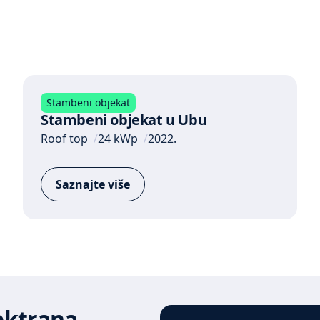
Stambeni objekat
Stambeni objekat u Ubu
Roof top
24 kWp
2022.
Saznajte više
lektrana