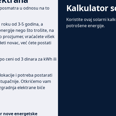
Kalkulator s
k posmatra u odnosu na to
Koristite ovaj solarni kal
u roku od 3-5 godina, a
potrošene energije.
nergije nego što trošite, na
 prozjumer, vraćaćete višek
ti novac, već ćete postati
po ceni od 3 dinara za kWh ili
okacije i potreba postarati
istupačnije. Otkrićemo vam
 izgradnja elektrane biće
er nove energetske