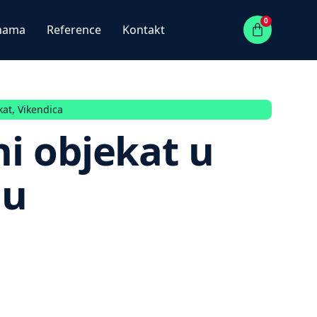
0
nama
Reference
Kontakt
kat
,
Vikendica
i objekat u
du