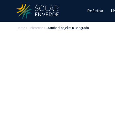
Početna
U
Home
>
Reference
>
Stambeni objekat u Beogradu