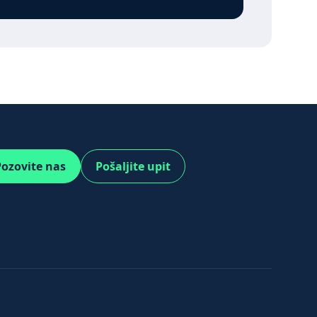
ozovite nas
Pošaljite upit