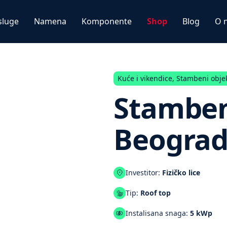
sluge
Namena
Komponente
Shop
Blog
O 
Kuće i vikendice
,
Stambeni obje
Stamben
Beogra
Investitor:
Fizičko lice
Tip:
Roof top
Instalisana snaga:
5 kWp