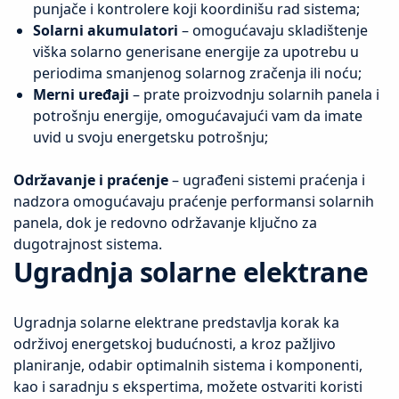
punjače i kontrolere koji koordinišu rad sistema;
Solarni akumulatori
– omogućavaju skladištenje
viška solarno generisane energije za upotrebu u
periodima smanjenog solarnog zračenja ili noću;
Merni uređaji
– prate proizvodnju solarnih panela i
potrošnju energije, omogućavajući vam da imate
uvid u svoju energetsku potrošnju;
Održavanje i praćenje
– ugrađeni sistemi praćenja i
nadzora omogućavaju praćenje performansi solarnih
panela, dok je redovno održavanje ključno za
dugotrajnost sistema.
Ugradnja solarne elektrane
Ugradnja solarne elektrane predstavlja korak ka
održivoj energetskoj budućnosti, a kroz pažljivo
planiranje, odabir optimalnih sistema i komponenti,
kao i saradnju s ekspertima, možete ostvariti koristi