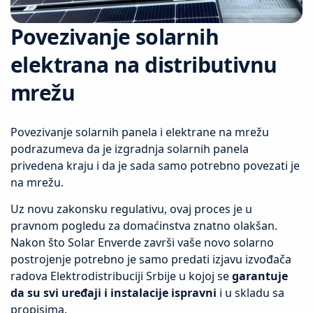
Povezivanje solarnih
elektrana na distributivnu
mrežu
Povezivanje solarnih panela i elektrane na mrežu
podrazumeva da je izgradnja solarnih panela
privedena kraju i da je sada samo potrebno povezati je
na mrežu.
Uz novu zakonsku regulativu, ovaj proces je u
pravnom pogledu za domaćinstva znatno olakšan.
Nakon što Solar Enverde završi vaše novo solarno
postrojenje potrebno je samo predati izjavu izvođača
radova Elektrodistribuciji Srbije u kojoj se
garantuje
da su svi uređaji i instalacije ispravni
i u skladu sa
propisima.