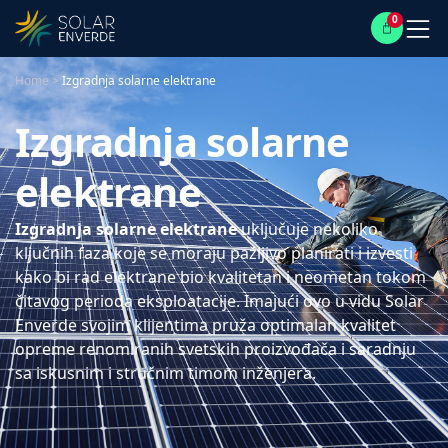
0
Home
>
Izgradnja solarne elektrane
Izgradnja solarne
elektrane
Izgradnja solarne elektrane
uključuje nekoliko
ključnih faza koje se moraju pažljivo planirati i izvesti
kako bi rad elektrane bio kvalitetan i neometan tokom
čitavog perioda eksploatacije. Imajući ovo u vidu Solar
Enverde svojim klijentima pruža optimalan kvalitet
opreme renomiranih svetskih proizvođača i saradnju
sa iskusnim i stručnim timom inženjera.