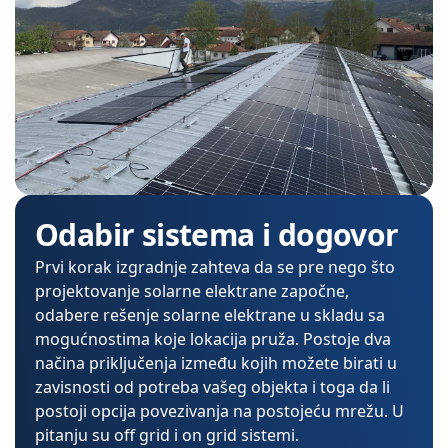
Odabir sistema i dogovor
Prvi korak izgradnje zahteva da se pre nego što
projektovanje solarne elektrane započne,
odabere rešenje solarne elektrane u skladu sa
mogućnostima koje lokacija pruža. Postoje dva
načina priključenja između kojih možete birati u
zavisnosti od potreba vašeg objekta i toga da li
postoji opcija povezivanja na postojeću mrežu. U
pitanju su off grid i on grid sistemi.