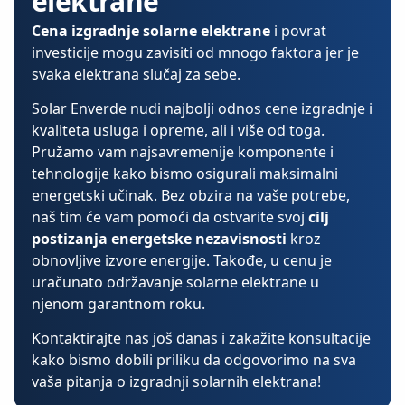
elektrane
Cena izgradnje solarne elektrane
i povrat
investicije mogu zavisiti od mnogo faktora jer je
svaka elektrana slučaj za sebe.
Solar Enverde nudi najbolji odnos cene izgradnje i
kvaliteta usluga i opreme, ali i više od toga.
Pružamo vam najsavremenije komponente i
tehnologije kako bismo osigurali maksimalni
energetski učinak. Bez obzira na vaše potrebe,
naš tim će vam pomoći da ostvarite svoj
cilj
postizanja energetske nezavisnosti
kroz
obnovljive izvore energije. Takođe, u cenu je
uračunato održavanje solarne elektrane u
njenom garantnom roku.
Kontaktirajte nas još danas i zakažite konsultacije
kako bismo dobili priliku da odgovorimo na sva
vaša pitanja o izgradnji solarnih elektrana!