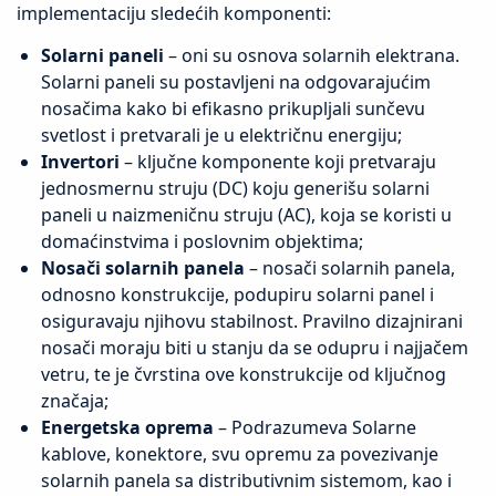
implementaciju sledećih komponenti:
Solarni paneli
– oni su osnova solarnih elektrana.
Solarni paneli su postavljeni na odgovarajućim
nosačima kako bi efikasno prikupljali sunčevu
svetlost i pretvarali je u električnu energiju;
Invertori
– ključne komponente koji pretvaraju
jednosmernu struju (DC) koju generišu solarni
paneli u naizmeničnu struju (AC), koja se koristi u
domaćinstvima i poslovnim objektima;
Nosači solarnih panela
– nosači solarnih panela,
odnosno konstrukcije, podupiru solarni panel i
osiguravaju njihovu stabilnost. Pravilno dizajnirani
nosači moraju biti u stanju da se odupru i najjačem
vetru, te je čvrstina ove konstrukcije od ključnog
značaja;
Energetska oprema
– Podrazumeva Solarne
kablove, konektore, svu opremu za povezivanje
solarnih panela sa distributivnim sistemom, kao i