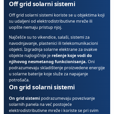
Off grid solarni sistemi
Off grid solarni sistemi koriste se u objektima koji
su udaljeni od elektrodistributivne mreže ili
uopšte nemaju pristup njoj.
Najčešće su to vikendice, salaši, sistemi za
navodnjavanje, plastenici ili telekomunikacioni
objekti. Izgradnja solarne elektrane za ovakve
objekte najlogičnije je
rešenje koje vodi do
njihovog nesmetanog funkcionisanja.
Oni
podrazumevaju skladištenje proizvedene energije
u solarne baterije koje služe za napajanje
potrošača.
On grid solarni sistemi
On grid sistemi
podrazumevaju povezivanje
solarnih panela na već postojeće
elektrodistributivne mreže i koriste se pri svim