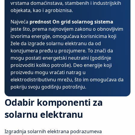
vrstama domaćinstava, stambenih i industrijskih
objekata, kao i agrobiznisa.
Najveća
prednost On grid solarnog sistema
jeste što, prema najnovijem zakonu o obnovljivim
izvorima energije, omogućava korisnicima koji
žele da izgrade solarnu elektranu da od
konzjumera pređu u prozjumere. To znači da
mogu postati energetski neutralni (godišnje
proizvoditi koliko potroše). Deo energije koji
proizvedu mogu vraćati natrag u
elektrodistributivnu mrežu, što im omogućava da
pokriju svoju godišnju potrošnju.
Odabir komponenti za
solarnu elektranu
Izgradnja solarnih elektrana podrazumeva