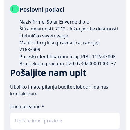
Poslovni podaci
Naziv firme: Solar Enverde d.o.o.
Šifra delatnosti: 7112 - Inženjerske delatnosti
i tehničko savetovanje
Matični broj lica (pravna lica, radnje):
21633909
Poreski identifikacioni broj (PIB): 112243808
Broj tekućeg računa:
220-0730200001000-37
Pošaljite nam upit
Ukoliko imate pitanja budite slobodni da nas
kontaktirate
Ime i prezime
*