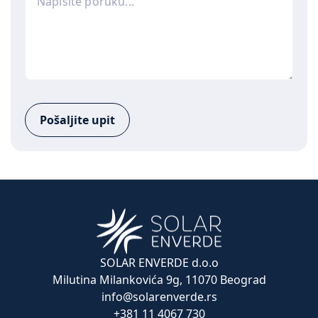
Pošaljite upit
SOLAR ENVERDE d.o.o
Milutina Milankovića 9g, 11070 Beograd
info@solarenverde.rs
+381 11 4067 730