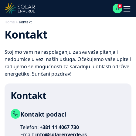
0
Home
>
Kontakt
Kontakt
Stojimo vam na raspolaganju za sva vaša pitanja i
nedoumice u vezi naših usluga. Očekujemo vaše upite i
radujemo se mogućnosti za saradnju u oblasti održive
energetike. Sunčani pozdrav!
Kontakt
Kontakt podaci
Telefon:
+381 11 4067 730
Email:
info@solarenverde.rs