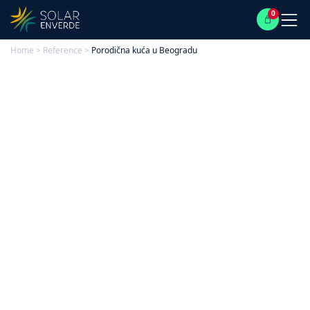
0
Home
>
Reference
>
Porodična kuća u Beogradu