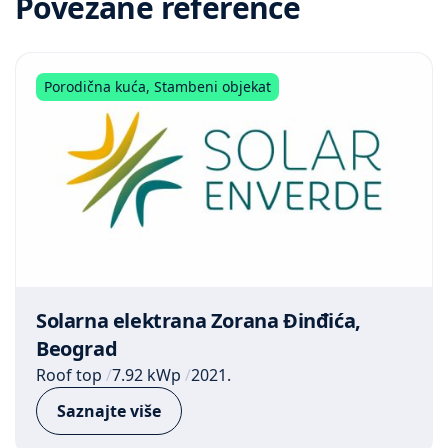
Povezane reference
Porodična kuća
,
Stambeni objekat
Solarna elektrana Zorana Đinđića,
Beograd
Roof top
7.92 kWp
2021.
Saznajte više