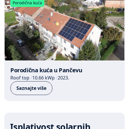
Porodična kuća
Porodična kuća u Pančevu
Roof top
10.66 kWp
2023.
Saznajte više
Isplativost solarnih