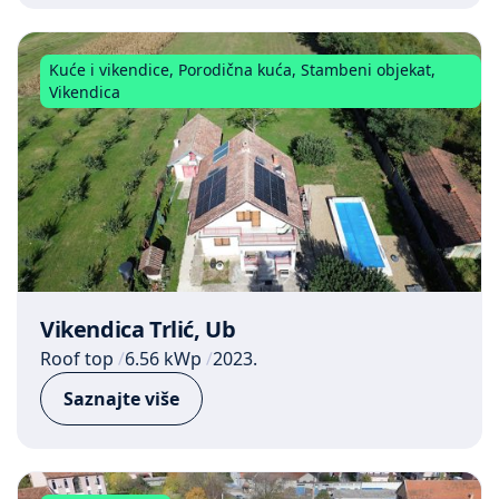
Kuće i vikendice
,
Porodična kuća
,
Stambeni objekat
,
Vikendica
Vikendica Trlić, Ub
Roof top
6.56 kWp
2023.
Saznajte više