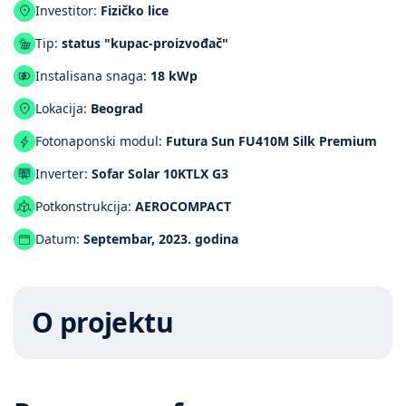
Investitor:
Fizičko lice
Tip:
status "kupac-proizvođač"
Instalisana snaga:
18 kWp
Lokacija:
Beograd
Fotonaponski modul:
Futura Sun FU410M Silk Premium
Inverter:
Sofar Solar 10KTLX G3
Potkonstrukcija:
AEROCOMPACT
Datum:
Septembar, 2023. godina
O projektu