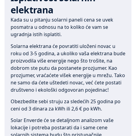
elektrana
Kada su u pitanju solarni paneli cena se uvek
posmatra u odnosu na to koliko će vam se
ugradnja istih isplatiti.
Solarna elektrana će povratiti uloženi novac u
roku od 3-5 godina, a ukoliko vaša elektrana bude
proizvodila više energije nego što trošite, na
dobrom ste putu da postanete prozjumer. Kao
prozjumer, vraćaćete višek energije u mrežu. Tako
ne samo da ćete uštedeti novac, već ćete postati
društveno i ekološki odgovoran pojedinac!
Obezbedite sebi struju za sledećih 25 godina po
ceni od 3 dinara za kWh ili 2,6 € po kWh.
Solar Enverde će se detaljnom analizom vaše
lokacije i potreba postarati da i same cene
solarnih sistema budu što pristupačnije.