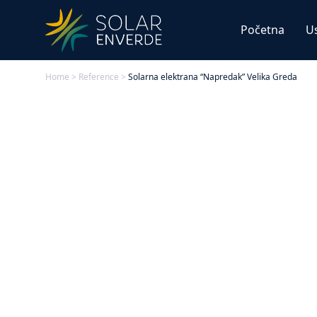
Početna
U
Home
>
Reference
>
Solarna elektrana “Napredak” Velika Greda