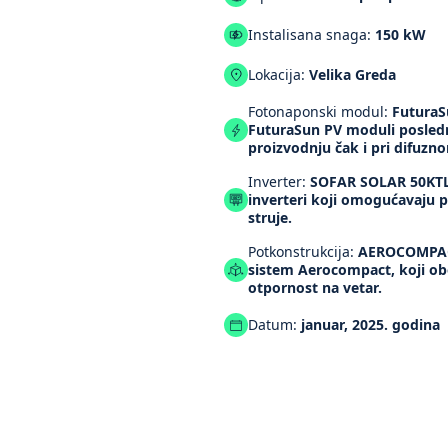
Instalisana snaga:
150 kW
Lokacija:
Velika Greda
Fotonaponski modul:
FuturaSu
FuturaSun PV moduli posledn
proizvodnju čak i pri difuzno
Inverter:
SOFAR SOLAR 50KTLX-
inverteri koji omogućavaju 
struje.
Potkonstrukcija:
AEROCOMPACT
sistem Aerocompact, koji ob
otpornost na vetar.
Datum:
januar, 2025. godina