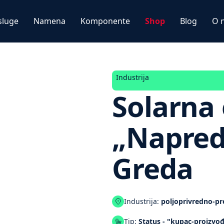
sluge
Namena
Komponente
Shop
Blog
O 
Industrija
Solarna
„Napred
Greda
Industrija:
poljoprivredno-pr
Tip:
Status - "kupac-proizvo