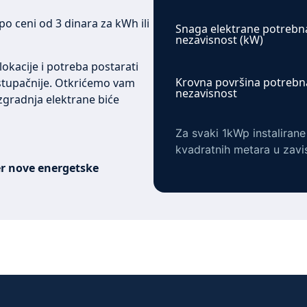
po ceni od 3 dinara za kWh ili
Snaga elektrane potrebn
nezavisnost (kW)
okacije i potreba postarati
Krovna površina potrebn
istupačnije. Otkrićemo vam
nezavisnost
 izgradnja elektrane biće
Za svaki 1kWp instaliran
kvadratnih metara u zavi
er nove energetske