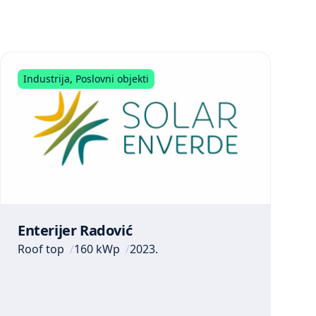
Industrija
,
Poslovni objekti
Enterijer Radović
Roof top
160 kWp
2023.