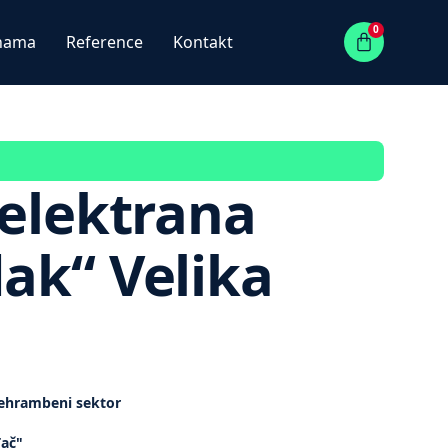
0
nama
Reference
Kontakt
 elektrana
ak“ Velika
ehrambeni sektor
đač"