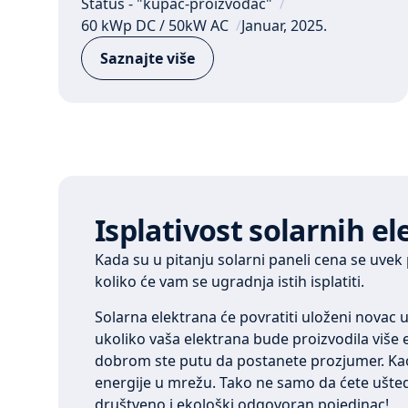
Status - "kupac-proizvođač"
60 kWp DC / 50kW AC
Januar, 2025.
Saznajte više
Isplativost solarnih e
Kada su u pitanju solarni paneli cena se uve
koliko će vam se ugradnja istih isplatiti.
Solarna elektrana će povratiti uloženi novac 
ukoliko vaša elektrana bude proizvodila više e
dobrom ste putu da postanete prozjumer. Kao
energije u mrežu. Tako ne samo da ćete uštede
društveno i ekološki odgovoran pojedinac!