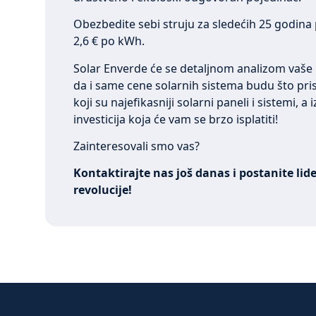
Obezbedite sebi struju za sledećih 25 godina 
2,6 € po kWh.
Solar Enverde će se detaljnom analizom vaše l
da i same cene solarnih sistema budu što pr
koji su najefikasniji solarni paneli i sistemi, a
investicija koja će vam se brzo isplatiti!
Zainteresovali smo vas?
Kontaktirajte nas još danas i postanite lid
revolucije!