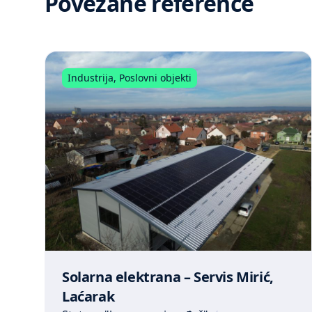
Povezane reference
Industrija
,
Poslovni objekti
Solarna elektrana – Servis Mirić,
Laćarak