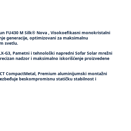
n FU430 M Silk® Nova , Visokoefikasni monokristalni
je generacije, optimizovani za maksimalnu
m svetlu.
G3, Pametni i tehnološki napredni Sofar Solar mrežni
precizan nadzor i maksimalno iskorišćenje proizvedene
 CompactMetal, Premium aluminijumski montažni
ezbeđuje beskompromisnu statičku stabilnost i