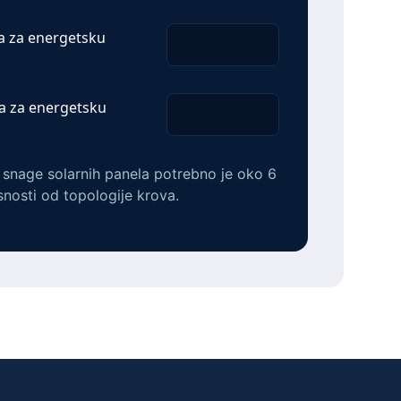
a za energetsku
a za energetsku
e snage solarnih panela potrebno je oko 6
snosti od topologije krova.