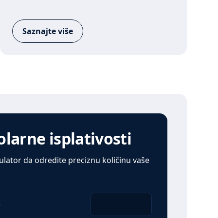
Saznajte više
olarne isplativosti
kulator da odredite preciznu količinu vaše
)