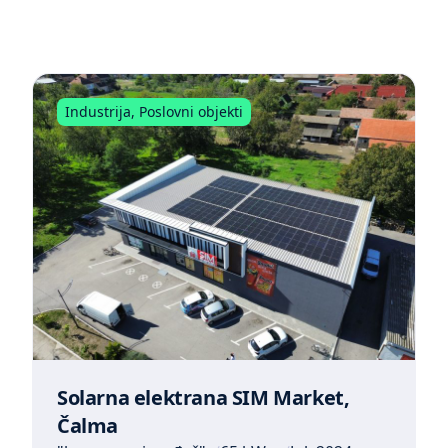
Industrija
,
Poslovni objekti
Solarna elektrana SIM Market,
Čalma