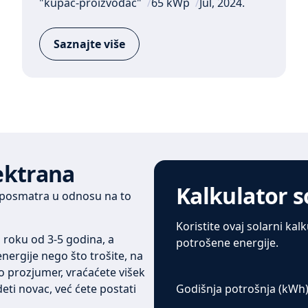
"kupac-proizvođač"
65 kWp
Jul, 2024.
Saznajte više
lektrana
Kalkulator s
k posmatra u odnosu na to
Koristite ovaj solarni kal
u roku od 3-5 godina, a
potrošene energije.
nergije nego što trošite, na
 prozjumer, vraćaćete višek
ti novac, već ćete postati
Godišnja potrošnja (kWh