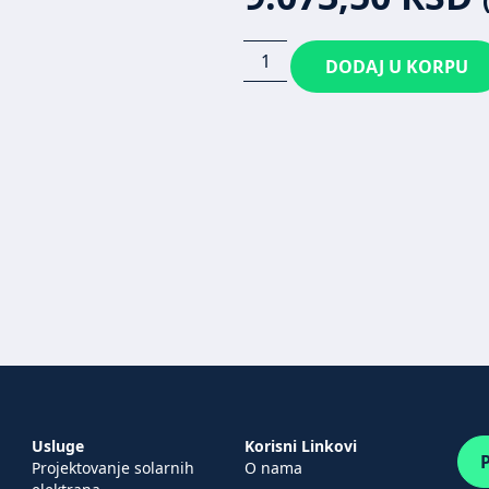
DODAJ U KORPU
Usluge
Korisni Linkovi
P
Projektovanje solarnih
O nama