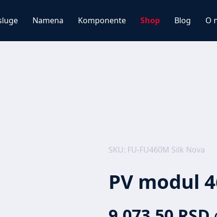
sluge
Namena
Komponente
Shop
Blog
O 
SKU: FU-FU460M Silk Nova
PV modul 4
9.073,50
RSD