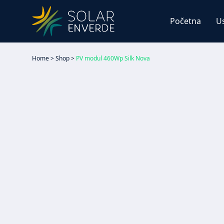
Početna
U
Home
>
Shop
>
PV modul 460Wp Silk Nova