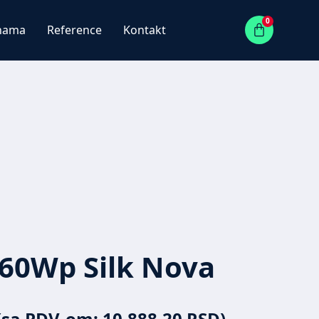
0
nama
Reference
Kontakt
60Wp Silk Nova
(sa PDV-om:
10.888,20
RSD
)