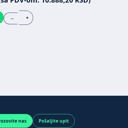
+
—
ozovite nas
Pošaljite upit