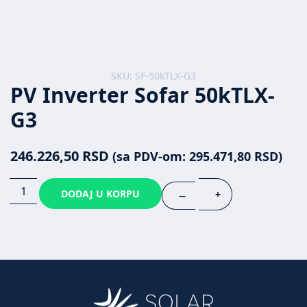
SKU: SF-50kTLX-G3
PV Inverter Sofar 50kTLX-
G3
246.226,50
RSD
(sa PDV-om:
295.471,80
RSD
)
DODAJ U KORPU
+
—