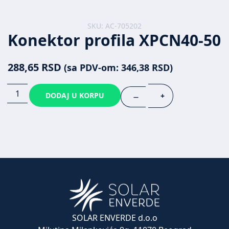
SKU: AC-705202
Konektor profila XPCN40-50
288,65
RSD
(sa PDV-om:
346,38
RSD
)
DODAJ U KORPU
+
—
SOLAR ENVERDE d.o.o