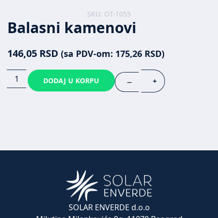
SKU: OT-1055
Balasni kamenovi
146,05
RSD
(sa PDV-om:
175,26
RSD
)
DODAJ U KORPU
+
—
SOLAR ENVERDE d.o.o